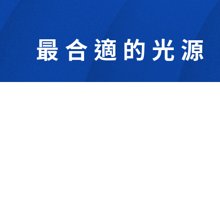
最合適的光源
302044新竹縣竹北市成功一街156號2樓
+886-3-6583766
+886-3-6583266
sales@viswell.com.tw