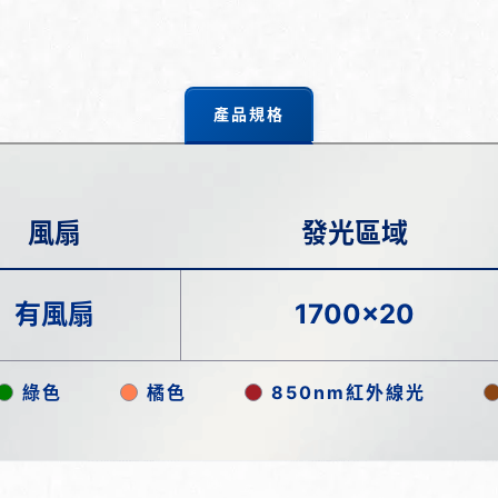
產品規格
風扇
發光區域
有風扇
1700x20
綠色
橘色
850nm紅外線光