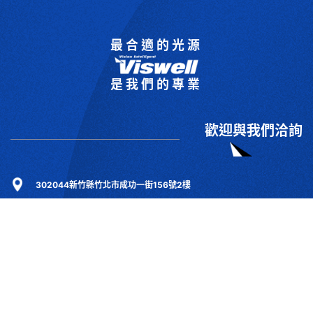
最合適的光源
是我們的專業
歡迎與我們洽詢
302044新竹縣竹北市成功一街156號2樓
+886-3-6583766
+886-3-6583266
sales@viswell.com.tw
產品目錄
關於宇創
技術研討
最新消息
下載專區
聯絡我們
支援服務