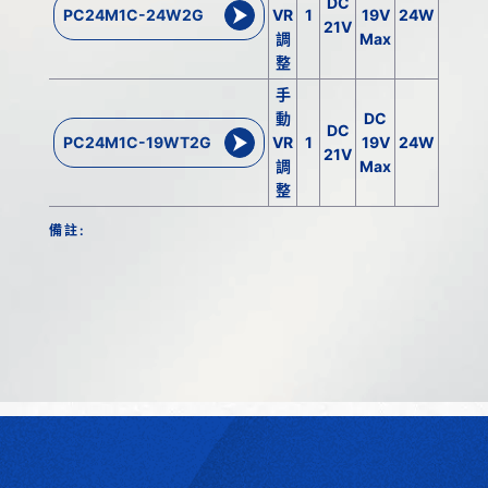
DC
PC24M1C-24W2G
VR
1
19V
24W
0.7A/
21V
調
Max
整
手
動
DC
DC
PC24M1C-19WT2G
VR
1
19V
24W
0.7A/
21V
調
Max
整
備註: