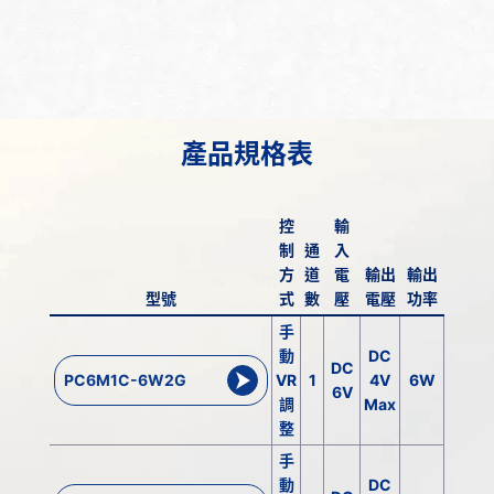
產品規格表
控
輸
制
通
入
方
道
電
輸出
輸出
型號
式
數
壓
電壓
功率
輸出電
手
動
DC
DC
PC6M1C-6W2G
VR
1
4V
6W
0.7A/
6V
調
Max
整
手
動
DC