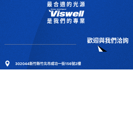
最合適的光源
是我們的專業
歡迎與我們洽詢
302044新竹縣竹北市成功一街156號2樓
+886-3-6583766
+886-3-6583266
sales@viswell.com.tw
產品目錄
關於宇創
技術研討
最新消息
下載專區
聯絡我們
支援服務
Copyrights © 2025 宇創視覺科技 Co.Ltd.All right reserved. Designed By
YCSEO