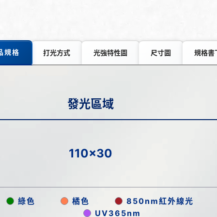
品規格
打光方式
光強特性圖
尺寸圖
規格書
發光區域
110x30
綠色
橘色
850nm紅外線光
UV365nm