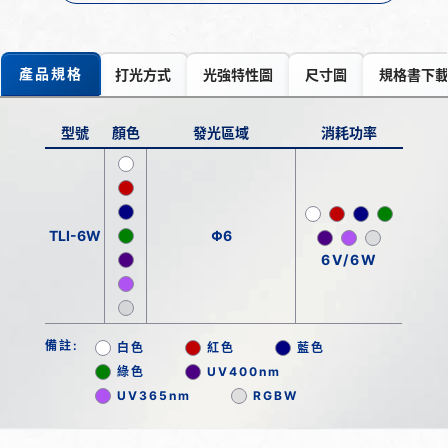
產品規格
打光方式
光強特性圖
尺寸圖
規格書下
型號
顏色
發光區域
消耗功率
TLI-6W
Φ6
6V/6W
備註:
白色
紅色
藍色
綠色
UV400nm
UV365nm
RGBW