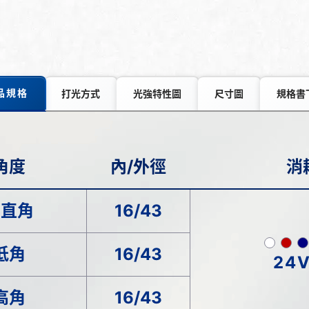
品規格
打光方式
光強特性圖
尺寸圖
規格書
角度
內/外徑
消
垂直角
16/43
低角
16/43
24V
高角
16/43