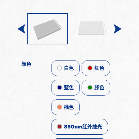
顏色
白色
紅色
藍色
綠色
橘色
850nm紅外線光