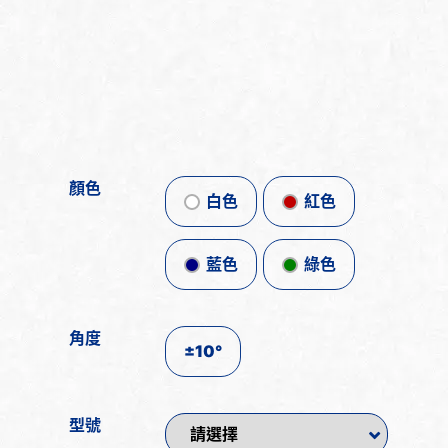
顏色
白色
紅色
藍色
綠色
角度
±10°
型號