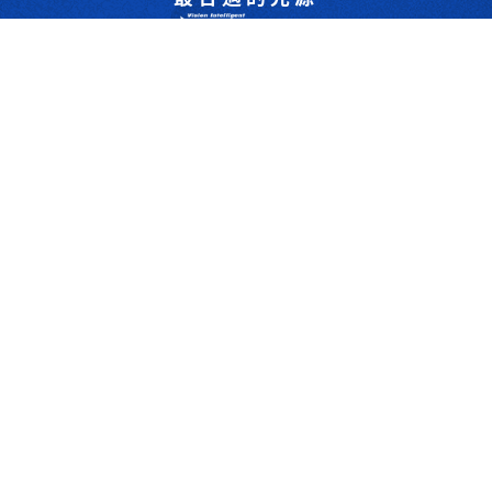
是我們的專業
歡迎與我們洽詢
302044新竹縣竹北市成功一街156號2樓
+886-3-6583766
+886-3-6583266
sales@viswell.com.tw
產品目錄
關於宇創
技術研討
最新消息
下載專區
聯絡我們
支援服務
Copyrights © 2025 宇創視覺科技 Co.Ltd.All right reserved. Designed By
YCSEO