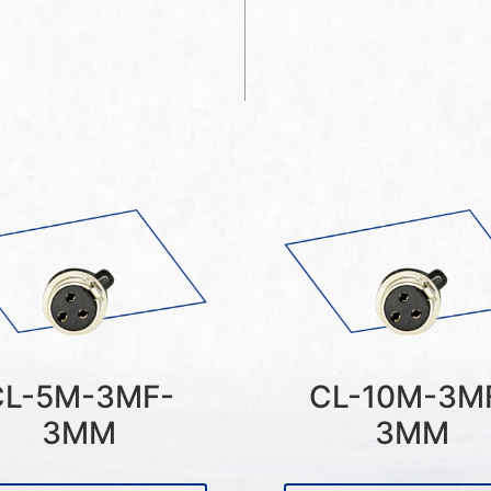
CL-5M-3MF-
CL-10M-3M
3MM
3MM