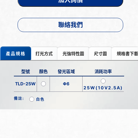
聯絡我們
產品規格
打光方式
光強特性圖
尺寸圖
規格書下
型號
顏色
發光區域
消耗功率
TLD-25W
Φ6
25W(10V2.5A)
備註:
白色