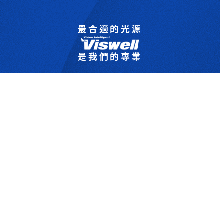
最合適的光源
是我們的專業
歡迎與我們洽詢
302044新竹縣竹北市成功一街156號2樓
+886-3-6583766
+886-3-6583266
sales@viswell.com.tw
產品目錄
關於宇創
技術研討
最新消息
下載專區
聯絡我們
支援服務