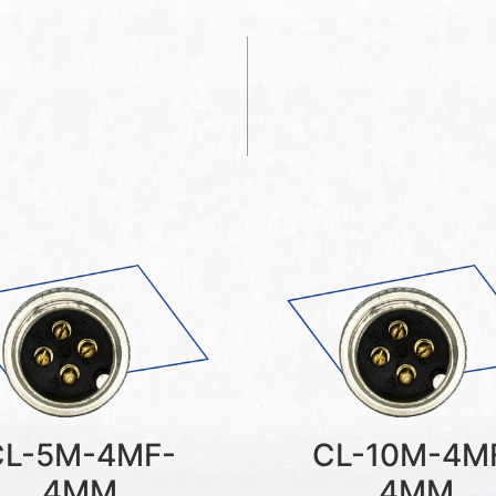
CL-5M-4MF-
CL-10M-4M
4MM
4MM