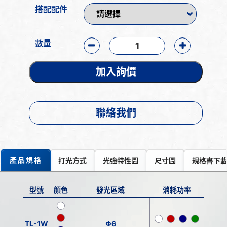
搭配配件
數量
加入詢價
聯絡我們
產品規格
打光方式
光強特性圖
尺寸圖
規格書下
型號
顏色
發光區域
消耗功率
TL-1W
Φ6