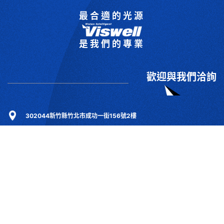
最合適的光源
是我們的專業
歡迎與我們洽詢
302044新竹縣竹北市成功一街156號2樓
+886-3-6583766
+886-3-6583266
sales@viswell.com.tw
產品目錄
關於宇創
技術研討
最新消息
下載專區
聯絡我們
支援服務
Copyrights © 2025 宇創視覺科技 Co.Ltd.All right reserved. Designed By
YCSEO