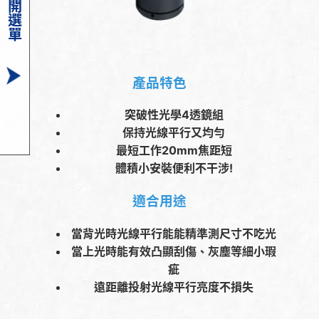
展開選單
產品特色
突破性光學4透鏡組
保持光線平行又均勻
最短工作20mm焦距短
體積小安裝便利不干涉!
適合用途
當背光時光線平行能能精準測尺寸不吃光
當上光時能有效凸顯刮傷、灰塵等細小瑕
疵
遠距離投射光線平行亮度不損失