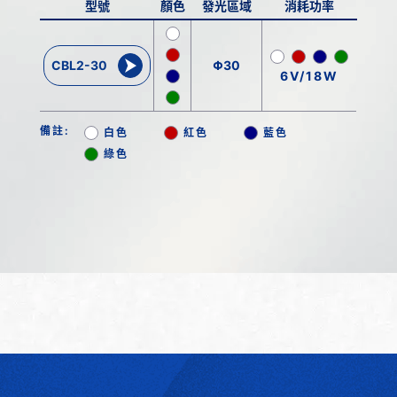
型號
顏色
發光區域
消耗功率
CBL2-30
Φ30
6V/18W
備註:
白色
紅色
藍色
綠色