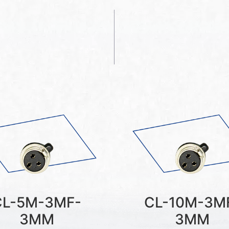
CL-5M-3MF-
CL-10M-3M
3MM
3MM