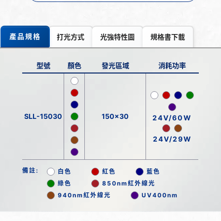
產品規格
打光方式
光強特性圖
規格書下載
型號
顏色
發光區域
消耗功率
SLL-15030
150x30
24V/60W
24V/29W
備註:
白色
紅色
藍色
綠色
850nm紅外線光
940nm紅外線光
UV400nm