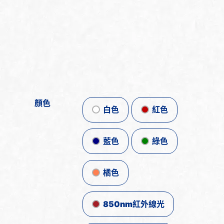
顏色
白色
紅色
藍色
綠色
橘色
850nm紅外線光