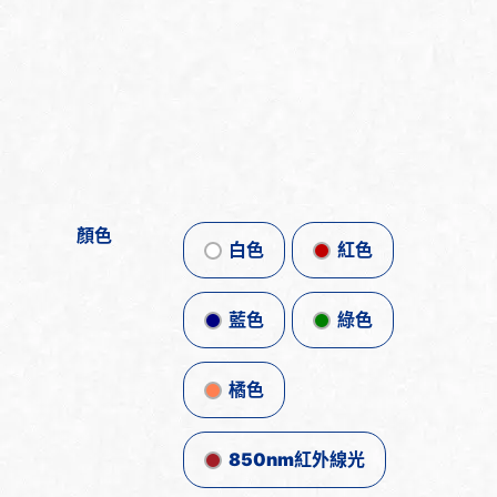
顏色
白色
紅色
藍色
綠色
橘色
850nm紅外線光