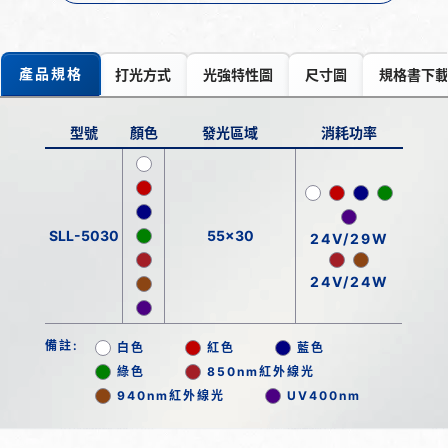
產品規格
打光方式
光強特性圖
尺寸圖
規格書下
型號
顏色
發光區域
消耗功率
SLL-5030
55x30
24V/29W
24V/24W
備註:
白色
紅色
藍色
綠色
850nm紅外線光
940nm紅外線光
UV400nm