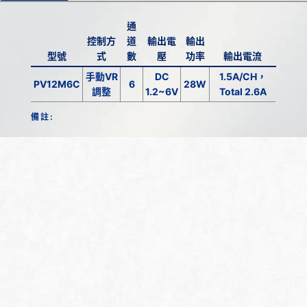
通
控制方
道
輸出電
輸出
型號
式
數
壓
功率
輸出電流
手動VR
DC
1.5A/CH，
PV12M6C
6
28W
調整
1.2~6V
Total 2.6A
備註: