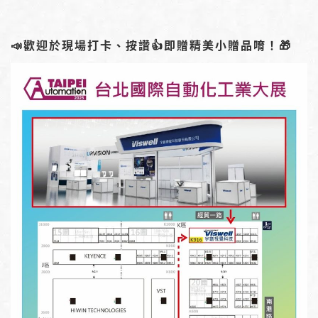
📣歡迎於現場打卡、按讚👍即贈精美小贈品唷！🎁