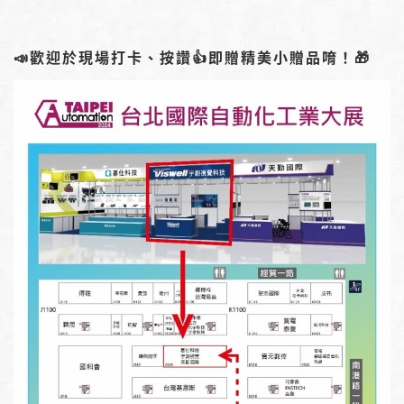
📣歡迎於現場打卡、按讚👍即贈精美小贈品唷！🎁