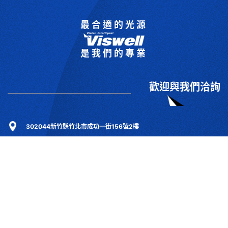
最合適的光源
是我們的專業
歡迎與我們洽詢
302044新竹縣竹北市成功一街156號2樓
+886-3-6583766
+886-3-6583266
sales@viswell.com.tw
產品目錄
關於宇創
技術研討
最新消息
下載專區
聯絡我們
支援服務
Copyrights © 2025 宇創視覺科技 Co.Ltd.All right reserved. Designed By
YCSEO