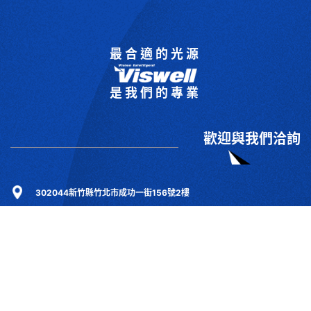
最合適的光源
是我們的專業
歡迎與我們洽詢
302044新竹縣竹北市成功一街156號2樓
+886-3-6583766
+886-3-6583266
sales@viswell.com.tw
產品目錄
關於宇創
技術研討
最新消息
下載專區
聯絡我們
支援服務