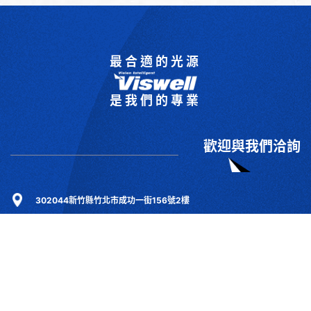
最合適的光源
是我們的專業
歡迎與我們洽詢
302044新竹縣竹北市成功一街156號2樓
+886-3-6583766
+886-3-6583266
sales@viswell.com.tw
產品目錄
關於宇創
技術研討
最新消息
下載專區
聯絡我們
支援服務